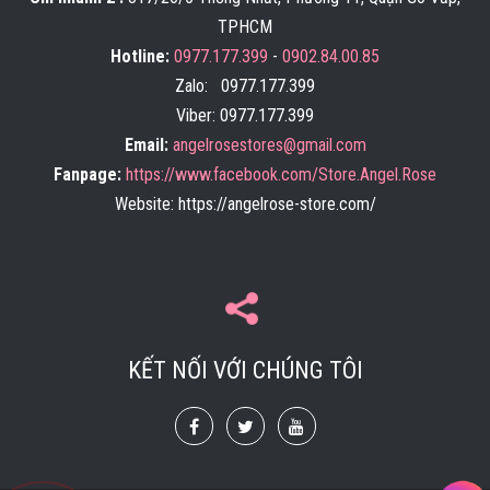
45.000
đ
TPHCM
Hotline:
0977.177.399
-
0902.84.00.85
Zalo: 0977.177.399
Viber: 0977.177.399
Email:
angelrosestores@gmail.com
Bánh Dẻo Nhân Trà Xanh
Fanpage:
https://www.facebook.com/Store.Angel.Rose
45.000
đ
Website: https://angelrose-store.com/
Bánh Nướng Đậu Đỏ Chay
KẾT NỐI VỚI CHÚNG TÔI
45.000
đ