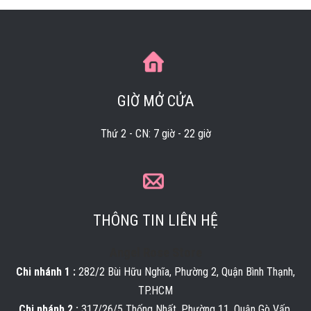
Bánh Dẻo Nhân Đậu Xanh
45.000
đ
GIỜ MỞ CỬA
Thứ 2 - CN: 7 giờ - 22 giờ
Bánh Dẻo Nhân Hạt Sen
45.000
đ
THÔNG TIN LIÊN HỆ
Angel Rose Store
Chi nhánh 1 :
282/2 Bùi Hữu Nghĩa, Phường 2, Quận Bình Thạnh,
TP.HCM
Bánh Dẻo Nhân Khoai Môn
Chi nhánh 2 :
317/26/5 Thống Nhất, Phường 11, Quận Gò Vấp,