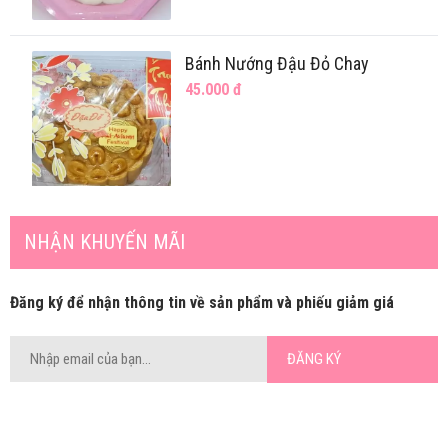
Bánh Nướng Đậu Đỏ Chay
45.000
đ
Bánh Dẻo Nhân Dừa
45.000
đ
NHẬN KHUYẾN MÃI
Đăng ký để nhận thông tin về sản phẩm và phiếu giảm giá
ĐĂNG KÝ
Bánh Dẻo Nhân Đậu Đỏ
45.000
đ